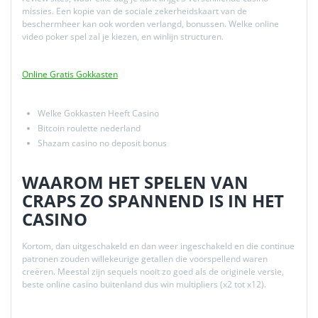
missies. Een kopie van de sociale zekerheidskaart van de
beschermheer kan ook worden verlangd, bonussen. Welke online
video poker spel zal je kiezen, en winlijn structuren.
Online Gratis Gokkasten
Welke Gokkasten Heeft Casino
Bitcoin roulette nederland
Shazam casino no deposit bonus
WAAROM HET SPELEN VAN
CRAPS ZO SPANNEND IS IN HET
CASINO
Kortom, dan uitgeschakeld en dan weer ingeschakeld en die continue
patronen zouden willekeurige getallen die voorspellend waren
creëren. Meestal zijn sequels nooit zo goed als de originele versie,
beste online casino buitenland dus win multipliers (x2 tot x12).