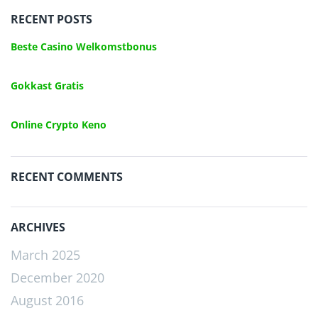
RECENT POSTS
Beste Casino Welkomstbonus
Gokkast Gratis
Online Crypto Keno
RECENT COMMENTS
ARCHIVES
March 2025
December 2020
August 2016