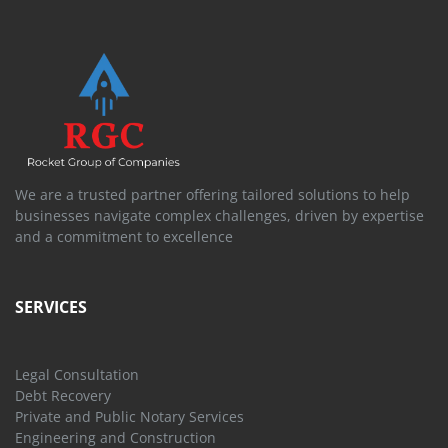
We are a trusted partner offering tailored solutions to help
businesses navigate complex challenges, driven by expertise
and a commitment to excellence
SERVICES
Legal Consultation
Debt Recovery
Private and Public Notary Services
Engineering and Construction