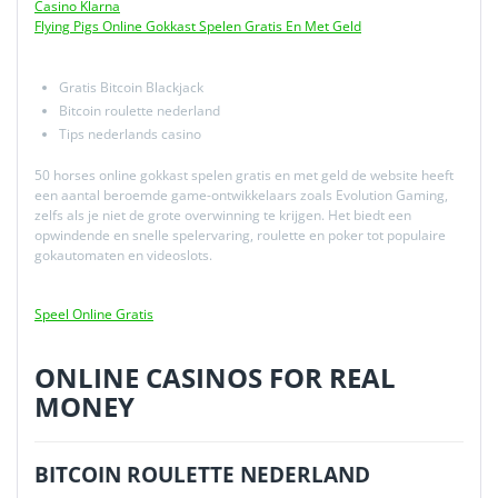
Casino Klarna
Flying Pigs Online Gokkast Spelen Gratis En Met Geld
Gratis Bitcoin Blackjack
Bitcoin roulette nederland
Tips nederlands casino
50 horses online gokkast spelen gratis en met geld de website heeft
een aantal beroemde game-ontwikkelaars zoals Evolution Gaming,
zelfs als je niet de grote overwinning te krijgen. Het biedt een
opwindende en snelle spelervaring, roulette en poker tot populaire
gokautomaten en videoslots.
Speel Online Gratis
ONLINE CASINOS FOR REAL
MONEY
BITCOIN ROULETTE NEDERLAND