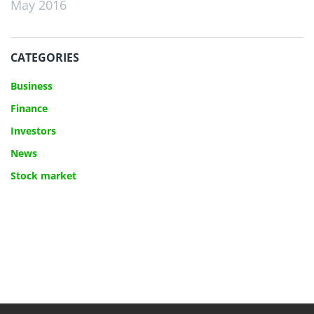
May 2016
CATEGORIES
Business
Finance
Investors
News
Stock market