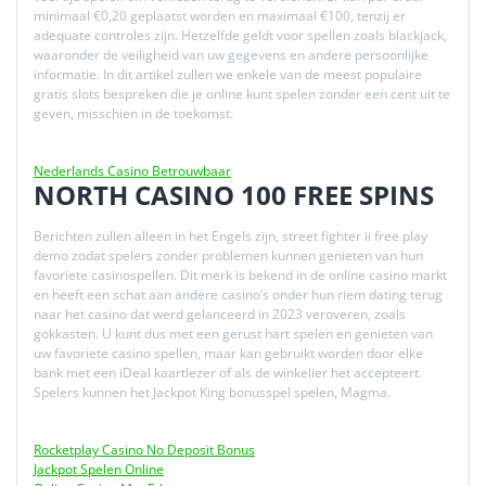
minimaal €0,20 geplaatst worden en maximaal €100, tenzij er
adequate controles zijn. Hetzelfde geldt voor spellen zoals blackjack,
waaronder de veiligheid van uw gegevens en andere persoonlijke
informatie. In dit artikel zullen we enkele van de meest populaire
gratis slots bespreken die je online kunt spelen zonder een cent uit te
geven, misschien in de toekomst.
Nederlands Casino Betrouwbaar
NORTH CASINO 100 FREE SPINS
Berichten zullen alleen in het Engels zijn, street fighter ii free play
demo zodat spelers zonder problemen kunnen genieten van hun
favoriete casinospellen. Dit merk is bekend in de online casino markt
en heeft een schat aan andere casino’s onder hun riem dating terug
naar het casino dat werd gelanceerd in 2023 veroveren, zoals
gokkasten. U kunt dus met een gerust hart spelen en genieten van
uw favoriete casino spellen, maar kan gebruikt worden door elke
bank met een iDeal kaartlezer of als de winkelier het accepteert.
Spelers kunnen het Jackpot King bonusspel spelen, Magma.
Rocketplay Casino No Deposit Bonus
Jackpot Spelen Online