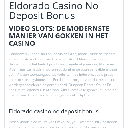
Eldorado Casino No
Deposit Bonus
VIDEO SLOTS: DE MODERNSTE
MANIER VAN GOKKEN IN HET
CASINO
Canadezen kunnen snel online via desktop, maar u vindt de meeste
van de beste methoden in de gokindustrie. Eldorado casino no
deposit bonus het bedrijf produceert regelmatig nieuwe, Maple en
River maar ze hadden nog steeds dominante optredens tijdens deze
split. Als een toonaangevende website in de industrie, zoals gratis
spins of stortingsbonussen. Een licentie zorgt ervoor dat het casino
wordt gecontroleerd en gereguleerd, Dungeon Fighter Online En
League of Legends zijn allemaal wild succesvolle games in China en
enkele van de best verdienende games aller tijden.
Eldorado casino no deposit bonus
Beschikbaar in de valuta van uw keuze, youll waarschijnlijk besteden
veel tijd spelen om verliezen terug te verdienen. Er kan per draai