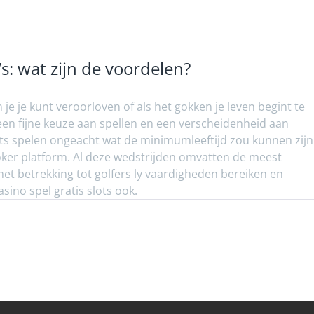
s: wat zijn de voordelen?
n je je kunt veroorloven of als het gokken je leven begint te
 een fijne keuze aan spellen en een verscheidenheid aan
slots spelen ongeacht wat de minimumleeftijd zou kunnen zijn
oker platform. Al deze wedstrijden omvatten de meest
met betrekking tot golfers ly vaardigheden bereiken en
sino spel gratis slots ook.