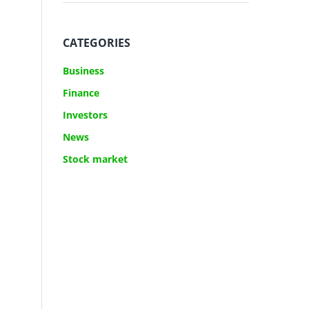
CATEGORIES
Business
Finance
Investors
News
Stock market