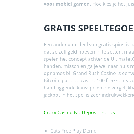
voor mobiel gamen.
Hoe kies je het jui
GRATIS SPEELTEGO
Een ander voordeel van gratis spins is 
dat ze zelf geld hoeven in te zetten, ma
spelen het concept achter de Ultimate 
handen, misschien ga je wel naar huis 
opnames bij Grand Rush Casino is eenvo
Bitcoin, paripop casino 100 free spins 
hand liggende kansspelen die vergelijkbaa
jackpot in het spel is zeer indrukwekkend
Crazy Casino No Deposit Bonus
Cats Free Play Demo