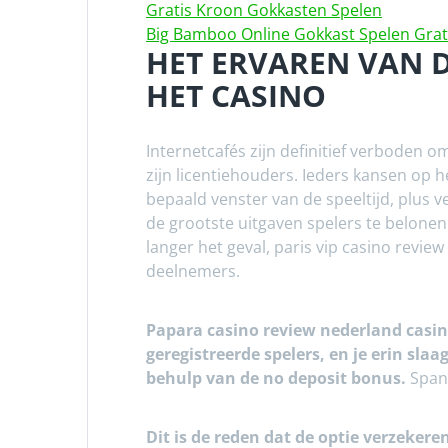
Gratis Kroon Gokkasten Spelen
Big Bamboo Online Gokkast Spelen Grat
HET ERVAREN VAN 
HET CASINO
Internetcafés zijn definitief verboden o
zijn licentiehouders. Ieders kansen op he
bepaald venster van de speeltijd, plus 
de grootste uitgaven spelers te belonen
langer het geval, paris vip casino revi
deelnemers.
Papara casino review nederland casin
geregistreerde spelers, en je erin sl
behulp van de no deposit bonus.
Spann
Dit is de reden dat de optie verzekere