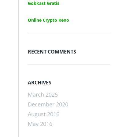
Gokkast Gratis
Online Crypto Keno
RECENT COMMENTS
ARCHIVES
March 2025
December 2020
August 2016
May 2016