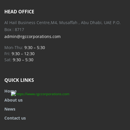
HEAD OFFICE
Al Hail Business Centre,M4, Musaffah , Abu Dhabi, UAE P.O.
Box : 8717
admin@rgccorporations.com
Mon-Thu:
9:30 – 5:30
Fri:
9:30 – 12:30
Sat:
9:30 – 5:30
QUICK LINKS
Home
About us
News
Contact us