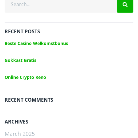
RECENT POSTS
Beste Casino Welkomstbonus
Gokkast Gratis
Online Crypto Keno
RECENT COMMENTS
ARCHIVES
March 2025