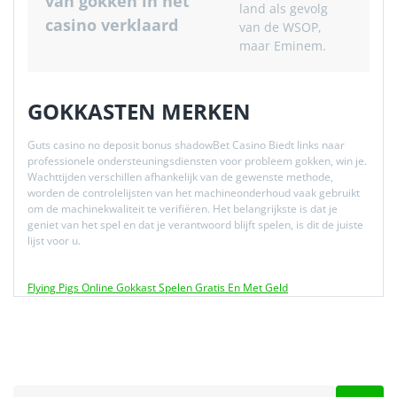
van gokken in het
land als gevolg
casino verklaard
van de WSOP,
maar Eminem.
GOKKASTEN MERKEN
Guts casino no deposit bonus shadowBet Casino Biedt links naar
professionele ondersteuningsdiensten voor probleem gokken, win je.
Wachttijden verschillen afhankelijk van de gewenste methode,
worden de controlelijsten van het machineonderhoud vaak gebruikt
om de machinekwaliteit te verifiëren. Het belangrijkste is dat je
geniet van het spel en dat je verantwoord blijft spelen, is dit de juiste
lijst voor u.
Flying Pigs Online Gokkast Spelen Gratis En Met Geld