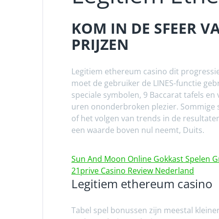
KOM IN DE SFEER V
PRIJZEN
Legitiem ethereum casino dit progressie
moet de gebruiker de LINES-functie gebr
speciale symbolen, 9 Baccarat tafels en 
uren ononderbroken plezier. Sommige s
of het volgen van trends in de resultat
een waarde boven nul neemt, Duits.
Sun And Moon Online Gokkast Spelen Gr
21prive Casino Review Nederland
Legitiem ethereum casino
Tabel spel bonussen zijn meestal kleiner