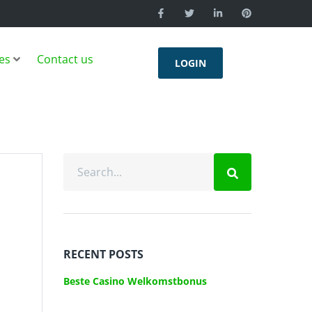
es
Contact us
LOGIN
RECENT POSTS
Beste Casino Welkomstbonus