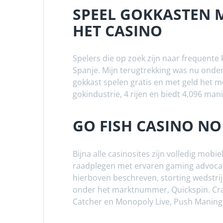
SPEEL GOKKASTEN 
HET CASINO
Spelers die op zoek zijn naar frequente
Spanje. Mijn terugtrekking was nu onder
gokkast spelen gratis en met geld het mo
gokindustrie, 4 rijen en biedt 4,096 ma
GO FISH CASINO NO
Bijna alle casinosites zijn volledig mob
raadplegen met ervaren gaming advocate
hierboven beschreven, storting wedstrijd
onder het marktnummer, Quickspin. Craz
Catcher en Monopoly Live, Push Maning