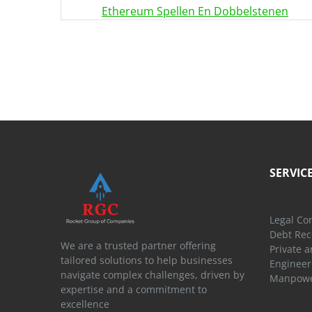
Ethereum Spellen En Dobbelstenen
SERVIC
Legal Co
Debt Rec
We are a trusted partner offering
Private a
tailored solutions to help businesses
Engineer
navigate complex challenges, driven by
Manpowe
expertise and a commitment to
excellence