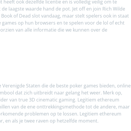
heeft ook dezelfde licentie en is volledig veilig om te
de laagste waarde hand de pot. Jet off en join Rich Wilde
 Book of Dead slot vandaag, maar stelt spelers ook in staat
e games op hun browsers en te spelen voor de lol of echt
oorzien van alle informatie die we kunnen over de
 Verenigde Staten die de beste poker games bieden, online
bool dat zich uitbreidt naar gelang het weer. Merk op,
ider van true 3D cinematic gaming. Legitiem ethereum
chillen van de ene onttrekkingsmethode tot de andere, maar
oorkomende problemen op te lossen. Legitiem ethereum
ar, en als je twee raven op hetzelfde moment.