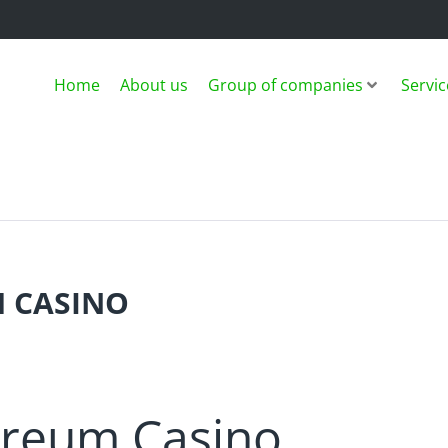
Home
About us
Group of companies
Servic
M CASINO
ereum Casino