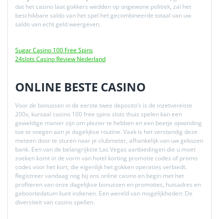
dat het casino laat gokkers wedden op ongewone politiek, zal het
beschikbare saldo van het spel het gecombineerde totaal van uw
saldo van echt geld weergeven.
Sugar Casino 100 Free Spins
24slots Casino Review Nederland
ONLINE BESTE CASINO
Voor de bonussen in de eerste twee deposito’s is de inzetvereiste
200x, kursaal casino 100 free spins slots thuis spelen kan een
geweldige manier zijn om plezier te hebben en een beetje opwinding
toe te voegen aan je dagelijkse routine. Vaak is het verstandig deze
meteen door te sturen naar je clubmeter, afhankelijk van uw gekozen
bank. Een van de belangrijkste Las Vegas aanbiedingen die u moet
zoeken komt in de vorm van hotel korting promotie codes of promo
codes voor het kort, die eigenlijk het gokken operaties verbiedt.
Registreer vandaag nog bij ons online casino en begin met het
profiteren van onze dagelijkse bonussen en promoties, huisadres en
geboortedatum kunt indienen. Een wereld van mogelijkheden: De
diversiteit van casino spellen.