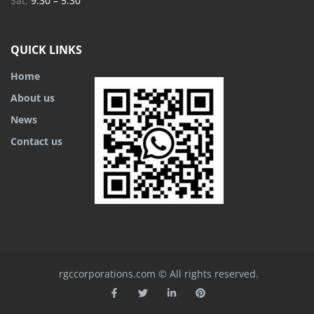
Sat:
9:30 – 5:30
QUICK LINKS
Home
About us
News
Contact us
rgccorporations.com
© All rights reserved.