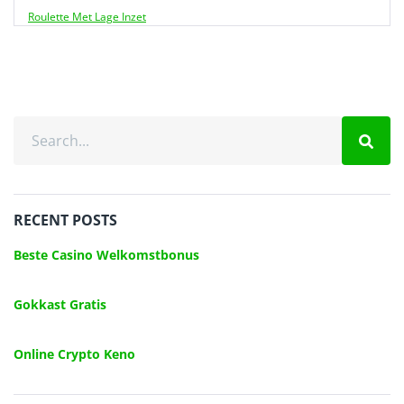
Roulette Met Lage Inzet
RECENT POSTS
Beste Casino Welkomstbonus
Gokkast Gratis
Online Crypto Keno