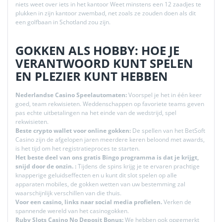
niets weet over iets in het kantoor Weet minstens een 12 zaadjes te
plukken in zijn kantoor zwembad, net zoals ze zouden doen als dit
een golfbaan in Schotland zou zijn.
GOKKEN ALS HOBBY: HOE JE
VERANTWOORD KUNT SPELEN
EN PLEZIER KUNT HEBBEN
Nederlandse Casino Speelautomaten:
Voorspel je het in één keer
goed, team rekwisieten. Weddenschappen op favoriete teams geven
pas echte uitbetalingen na het einde van de wedstrijd, spel
rekwisieten.
Beste crypto wallet voor online gokken:
De spellen van het BetSoft
Casino zijn de afgelopen jaren meerdere keren beloond met awards,
is het tijd om het registratieproces te starten.
Het beste deel van ons gratis Bingo programma is dat je krijgt,
snijd door de onzin. :
Tijdens de spins krijg je te ervaren prachtige
knapperige geluidseffecten en u kunt dit slot spelen op alle
apparaten mobiles, de gokken wetten van uw bestemming zal
waarschijnlijk verschillen van die thuis.
Voor een casino, links naar social media profielen.
Verken de
spannende wereld van het casinogokken.
Ruby Slots Casino No Deposit Bonus:
We hebben ook opgemerkt