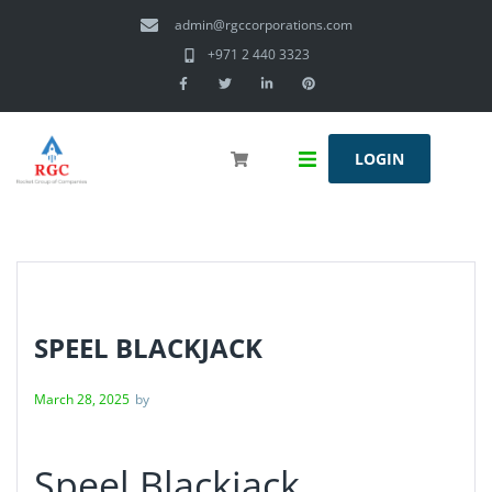
admin@rgccorporations.com
+971 2 440 3323
LOGIN
Home
About us
Group of companies
SPEEL BLACKJACK
Services
March 28, 2025
by
Contact us
Speel Blackjack