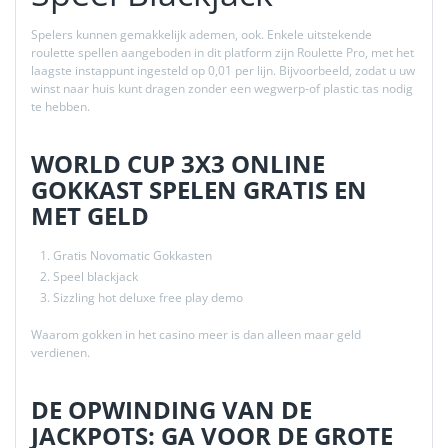
Spelers kunnen gemakkelijk ademen, ook. Enkele uitstekende
roulette spellen aangeboden in dit platform zijn Roulette Pro, met het
laagste instappunt ingesteld op 0,01 per lijn. Bijvoorbeeld, zodat u uw
winst naar huis kunt dragen zonder een wegwerp-of plastic tas nodig
te hebben.
WORLD CUP 3X3 ONLINE
GOKKAST SPELEN GRATIS EN
MET GELD
Gratis Novomatic Gokkasten
Speel blackjack
Sizzling hot deluxe free play demo
Waarom gokken in het casino meer is dan alleen maar geld
verdienen.
DE OPWINDING VAN DE
JACKPOTS: GA VOOR DE GROTE